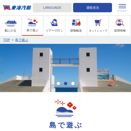
LANGUAGE
運航状況
メニュー
東海汽船
島で遊ぶ
船にのる
ツアーで行く
貨物輸送
採用情報
ネットショップ
TOP
>
島で遊ぶ
島で遊ぶ