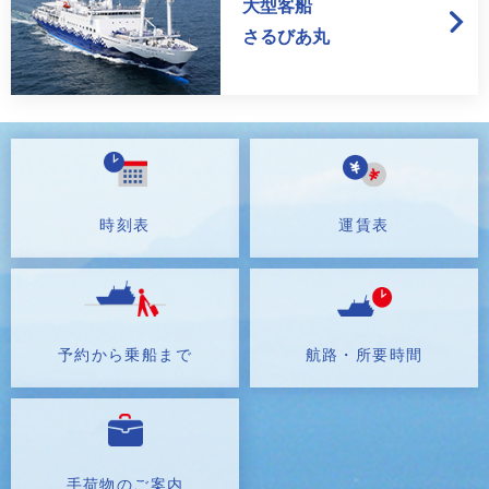
大型客船
さるびあ丸
時刻表
運賃表
予約から乗船まで
航路・所要時間
手荷物のご案内