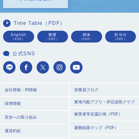
Time Table（PDF）
English
繁體
簡体
한국어
（PDF）
（PDF）
（PDF）
（PDF）
公式SNS
会社情報・IR情報
添乗員ブログ
東海汽船アプリ・
伊豆諸島クラブ
採用情報
被害者等支援計画（PDF）
安全への取り組み
避難経路マップ（PDF）
運送約款