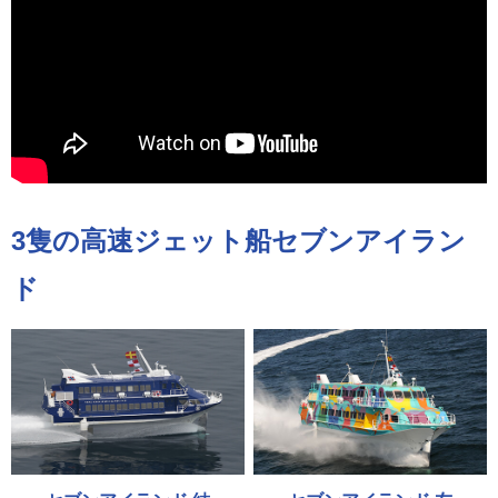
3隻の高速ジェット船セブンアイラン
ド