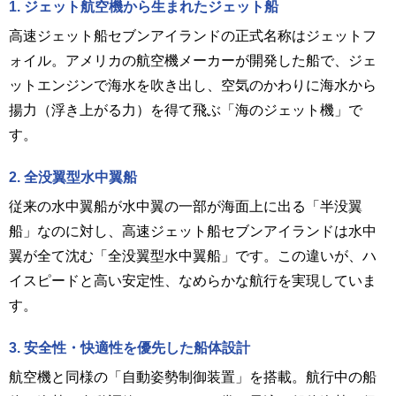
1. ジェット航空機から生まれたジェット船
高速ジェット船セブンアイランドの正式名称はジェットフ
ォイル。アメリカの航空機メーカーが開発した船で、ジェ
ットエンジンで海水を吹き出し、空気のかわりに海水から
揚力（浮き上がる力）を得て飛ぶ「海のジェット機」で
す。
2. 全没翼型水中翼船
従来の水中翼船が水中翼の一部が海面上に出る「半没翼
船」なのに対し、高速ジェット船セブンアイランドは水中
翼が全て沈む「全没翼型水中翼船」です。この違いが、ハ
イスピードと高い安定性、なめらかな航行を実現していま
す。
3. 安全性・快適性を優先した船体設計
航空機と同様の「自動姿勢制御装置」を搭載。航行中の船