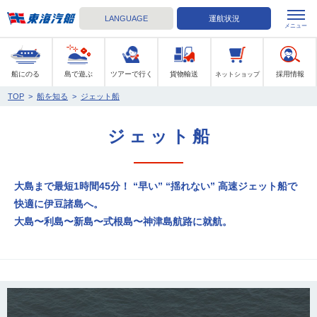
各船のバリアフリー設備やおからだの不自由なかたの予約方法な
LANGUAGE
運航状況
メニュー
東海汽船
船にのる
島で遊ぶ
ツアーで行く
貨物輸送
採用情報
ネットショップ
TOP
>
船を知る
>
ジェット船
ジェット船
大島まで最短1時間45分！ “早い” “揺れない” 高速ジェット船で
快適に伊豆諸島へ。
大島〜利島〜新島〜式根島〜神津島航路に就航。