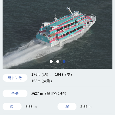
176 t（結）、 164 t（友）
総トン数
165 t（大漁）
約27 m（翼ダウン時）
全長
8.53 m
2.59 m
巾
深