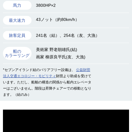
3800HP×2
馬力
43ノット（約80km/h）
最大速力
241名（結）、254名（友、大漁）
旅客定員
美術家 野老朝雄氏(結)
船の
カラーリング
画家 柳原良平氏(友、大漁)
*セブンアイランド結のバリアフリー設備は、
公益財団
法人交通エコロジー・モビリティ
財団より助成を受けて
います。ただし、船舶の構造の関係から船内エレベータ
ーはございません。階段は昇降チェアーでの移動となり
ます。（結のみ）