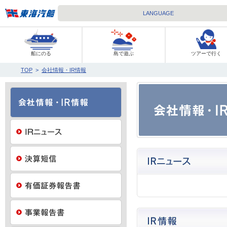
LANGUAGE
東海汽船
船にのる
島で遊ぶ
ツアーで行く
TOP
>
会社情報・IR情報