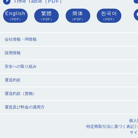
Time Table（PDF）
English
繁體
簡体
한국어
（PDF）
（PDF）
（PDF）
（PDF）
会社情報・IR情報
採用情報
安全への取り組み
運送約款
運送約款（貨物）
運賃及び料金の適用方
個人
特定商取引法に基づく表記
サイ