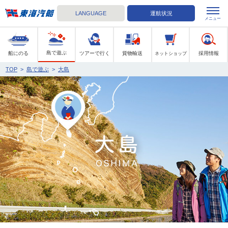
LANGUAGE
運航状況
メニュー
東海汽船
島で遊ぶ
船にのる
ツアーで行く
貨物輸送
採用情報
ネットショップ
TOP
>
島で遊ぶ
>
大島