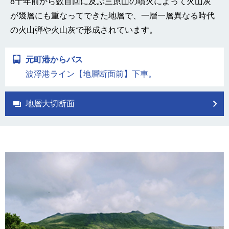
8千年前から数百回に及ぶ三原山の噴火によって火山灰
が幾層にも重なってできた地層で、一層一層異なる時代
の火山弾や火山灰で形成されています。
元町港からバス
波浮港ライン【地層断面前】下車。
地層大切断面