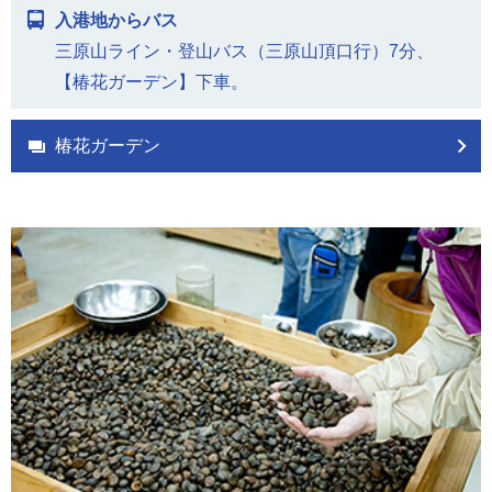
入港地からバス
三原山ライン・登山バス（三原山頂口行）7分、
【椿花ガーデン】下車。
椿花ガーデン