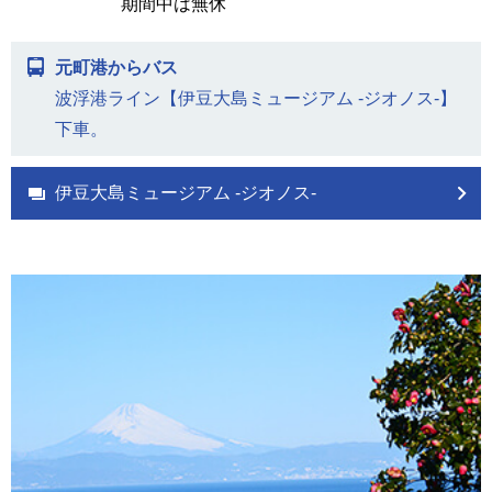
期間中は無休
元町港からバス
波浮港ライン【伊豆大島ミュージアム -ジオノス-】
下車。
伊豆大島ミュージアム -ジオノス-