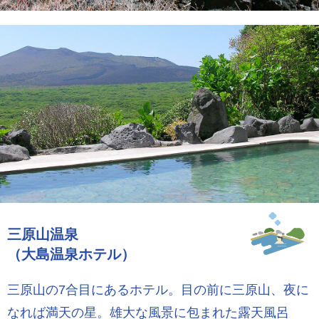
三原山温泉
（大島温泉ホテル）
三原山の7合目にあるホテル。目の前に三原山、夜に
なれば満天の星。雄大な風景に包まれた露天風呂