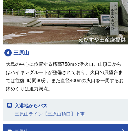
三原山
4
大島の中心に位置する標高758ｍの活火山。山頂口から
はハイキングルートが整備されており、火口の展望台ま
では往復1時間30分。また直径400mの火口を一周するお
鉢めぐりは迫力満点。
入港地からバス
三原山ライン【三原山頂口】下車
三原山