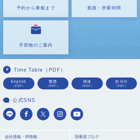
予約から乗船まで
航路・所要時間
手荷物のご案内
Time Table（PDF）
English
繁體
簡体
한국어
（PDF）
（PDF）
（PDF）
（PDF）
公式SNS
会社情報・IR情報
添乗員ブログ