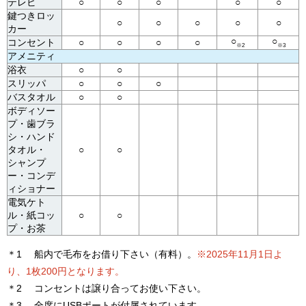
テレビ
○
○
○
○
○
鍵つきロッ
○
○
○
○
○
カー
○
○
コンセント
○
○
○
○
※2
※3
アメニティ
浴衣
○
○
スリッパ
○
○
○
バスタオル
○
○
ボディソー
プ・歯ブラ
シ・ハンド
タオル・
○
○
シャンプ
ー・コンデ
ィショナー
電気ケト
ル・紙コッ
○
○
プ・お茶
＊1 船内で毛布をお借り下さい（有料）。
※2025年11月1日よ
り、1枚200円となります。
＊2 コンセントは譲り合ってお使い下さい。
＊3 全席にUSBポートが付属されています。