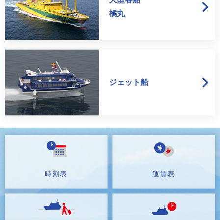
橘丸
ジェット船
時刻表
運賃表