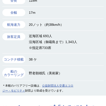
118m
全長
17m
全幅
20ノット（約38km/h）
航海速力
近海区域 693人
旅客定員
沿海区域（御蔵島まで）1,343人
※指定席733席
38 ケ
コンテナ積載
船の
野老朝雄氏（美術家）
カラーリング
＊本船のバリアフリー設備は、
公益財団法人交通エコロ
ジー・モビリティ
財団より助成を受けています。