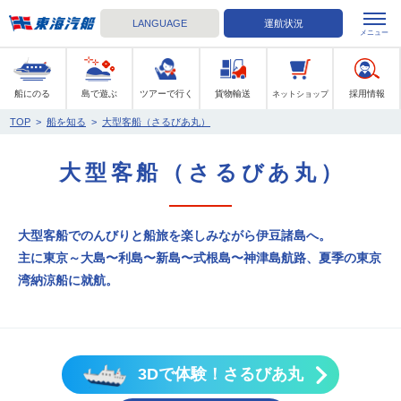
各船のバリアフリー設備やおからだの不自由なかたの予約方法な
LANGUAGE
運航状況
メニュー
東海汽船
船にのる
島で遊ぶ
ツアーで行く
貨物輸送
採用情報
ネットショップ
TOP
>
船を知る
>
大型客船（さるびあ丸）
大型客船（さるびあ丸）
大型客船でのんびりと船旅を楽しみながら伊豆諸島へ。
主に東京～大島〜利島〜新島〜式根島〜神津島航路、夏季の東京
湾納涼船に就航。
3Dで体験！さるびあ丸