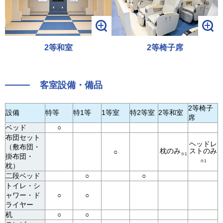
2等和室
2等椅子席
客室設備・備品
2等椅子
設備
特等
特1等
1等室
特2等室
2等和室
席
ベッド
○
布団セット
ヘッドレ
（敷布団・
枕のみ
ストのみ
○
※1
掛布団・
※1
枕）
二段ベッド
○
○
トイレ・シ
ャワー・ド
○
○
ライヤー
机
○
○