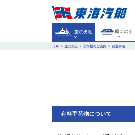
東海汽船
船にのる
運航状況
TOP
>
船にのる
>
手荷物のご案内
>
共通事項
有料手荷物について