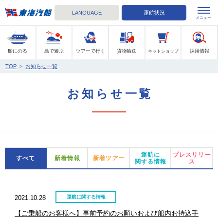
LANGUAGE
運航状況
メニュー
東海汽船
船にのる
島で遊ぶ
ツアーで行く
貨物輸送
採用情報
ネットショップ
TOP
>
お知らせ一覧
お知らせ一覧
運航に
プレスリリー
すべて
新着情報
新着ツアー
関する情報
ス
2021.10.28
運航に関する情報
【ご乗船のお客様へ】事前予約のお願いおよび船内お持込手