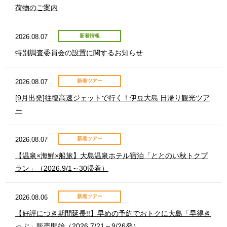
荷物のご案内
2026.08.07
新着情報
特別調査委員会の設置に関するお知らせ
2026.08.07
新着ツアー
[9月出発]往復高速ジェットで行く！伊豆大島 日帰り観光ツア
ー
2026.08.07
新着ツアー
【温泉×海鮮×船旅】大島温泉ホテル宿泊「ととのい秋トクプ
ラン」（2026.9/1～30帰着）
2026.08.06
新着ツアー
【好評につき期間延長!!】早めの予約でおトクに大島「早得き
っぷ」販売開始（2026.7/21～9/26発）