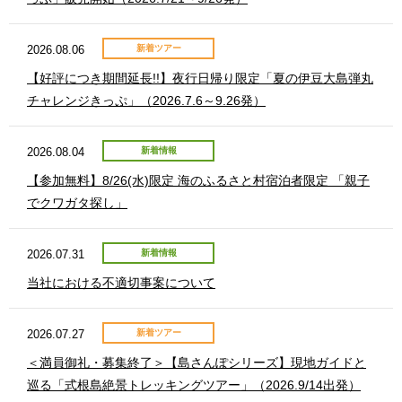
2026.08.06
新着ツアー
【好評につき期間延長!!】夜行日帰り限定「夏の伊豆大島弾丸
チャレンジきっぷ」（2026.7.6～9.26発）
2026.08.04
新着情報
【参加無料】8/26(水)限定 海のふるさと村宿泊者限定 「親子
でクワガタ探し」
2026.07.31
新着情報
当社における不適切事案について
2026.07.27
新着ツアー
＜満員御礼・募集終了＞【島さんぽシリーズ】現地ガイドと
巡る「式根島絶景トレッキングツアー」（2026.9/14出発）