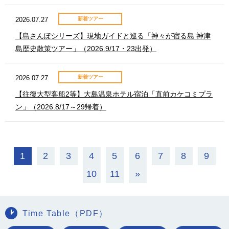
2026.07.27
新着ツアー
【島さんぽシリーズ】現地ガイドと巡る「神々が宿る島 神津
島歴史散策ツアー」（2026.9/17・23出発）
2026.07.27
新着ツアー
【往復大型客船2等】大島温泉ホテル宿泊「直前カケコミプラ
ン」（2026.8/17～29帰着）
1
2
3
4
5
6
7
8
9
10
11
»
Time Table（PDF）