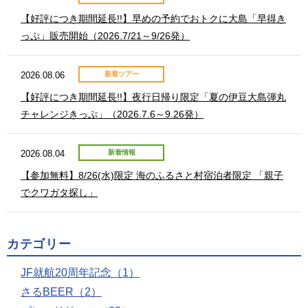
【好評につき期間延長!!】早めの予約でおトクに大島「早得き
っぷ」販売開始（2026.7/21～9/26発）
2026.08.06
新着ツアー
【好評につき期間延長!!】夜行日帰り限定「夏の伊豆大島弾丸
チャレンジきっぷ」（2026.7.6～9.26発）
2026.08.04
新着情報
【参加無料】8/26(水)限定 海のふるさと村宿泊者限定 「親子
でクワガタ探し」
カテゴリー
JF就航20周年記念（1）
さるBEER（2）