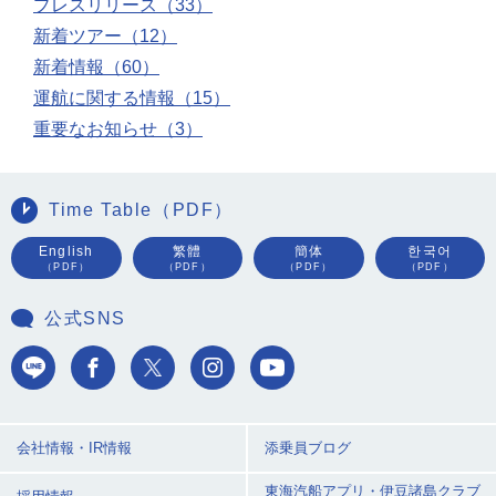
プレスリリース（33）
新着ツアー（12）
新着情報（60）
運航に関する情報（15）
重要なお知らせ（3）
Time Table（PDF）
English
繁體
簡体
한국어
（PDF）
（PDF）
（PDF）
（PDF）
公式SNS
会社情報・IR情報
添乗員ブログ
東海汽船アプリ・
伊豆諸島クラブ