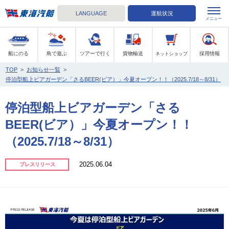
LANGUAGE
運航状況
メニュー
東海汽船
船にのる
島で遊ぶ
ツアーで行く
貨物輸送
採用情報
ネットショップ
TOP
>
お知らせ一覧
>
停泊型船上ビアガーデン「さるBEER(ビア）」今夏オープン！！（2025.7/18～8/31）
停泊型船上ビアガーデン「さる
BEER(ビア）」今夏オープン！！
（2025.7/18～8/31）
2025.06.04
プレスリリース