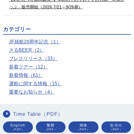
っぷ」販売開始（2026.7/21～9/26発）
カテゴリー
JF就航20周年記念（1）
さるBEER（2）
プレスリリース（33）
新着ツアー（12）
新着情報（61）
運航に関する情報（15）
重要なお知らせ（4）
Time Table（PDF）
English
繁體
簡体
한국어
（PDF）
（PDF）
（PDF）
（PDF）