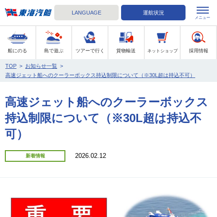
LANGUAGE
運航状況
メニュー
東海汽船
船にのる
島で遊ぶ
ツアーで行く
貨物輸送
採用情報
ネットショップ
TOP
>
お知らせ一覧
>
高速ジェット船へのクーラーボックス持込制限について（※30L超は持込不可）
高速ジェット船へのクーラーボックス
持込制限について（※30L超は持込不
可）
2026.02.12
新着情報